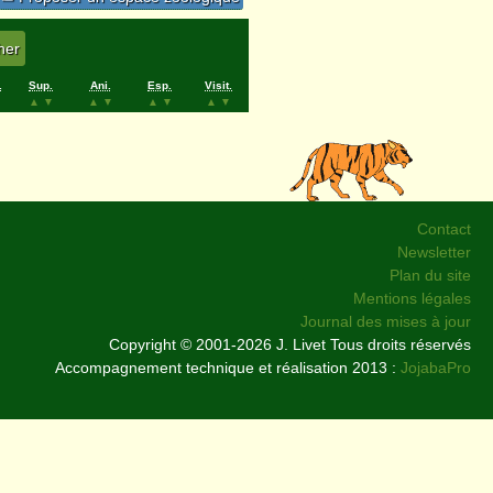
.
Sup.
Ani.
Esp.
Visit.
▲
▼
▲
▼
▲
▼
▲
▼
Contact
Newsletter
Plan du site
Mentions légales
Journal des mises à jour
Copyright © 2001-2026 J. Livet Tous droits réservés
Accompagnement technique et réalisation 2013 :
JojabaPro