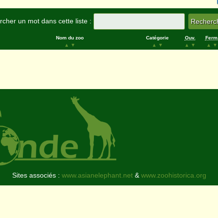
cher un mot dans cette liste :
Nom du zoo
Catégorie
Ouv.
Ferm
▲
▼
▲
▼
▲
▼
▲
▼
Sites associés :
www.asianelephant.net
&
www.zoohistorica.org