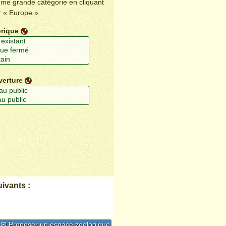
ême grande catégorie en cliquant
r « Europe ».
orique
verture
ivants :
✉ Proposer un espace zoologique