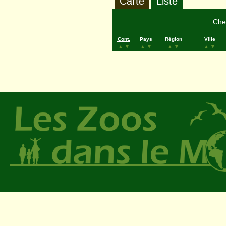
Carte
Liste
Cher
Cont.
Pays
Région
Ville
▲
▼
▲
▼
▲
▼
▲
▼