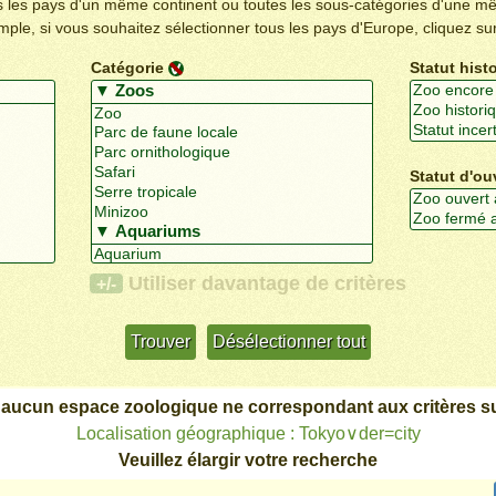
us les pays d'un même continent ou toutes les sous-catégories d'une m
emple, si vous souhaitez sélectionner tous les pays d'Europe, cliquez su
Catégorie
Statut hist
Statut d'ou
Utiliser davantage de critères
+/-
 aucun espace zoologique ne correspondant aux critères su
Localisation géographique : Tokyo∨der=city
Veuillez élargir votre recherche