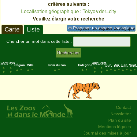
critères suivants :
Localisation géographique : Tokyo∨der=city
Veuillez élargir votre recherche
✉ Proposer un espace zoologique
Carte
Liste
Chercher un mot dans cette liste :
Cont.
Pays
Ouv.
Ferm.
Région
Ville
Nom du zoo
Catégorie
Sup.
Ani.
Esp.
Visit.
▲
▲
▲
▲
▲
▼
▲
▼
▲
▼
▲
▼
▲
▼
▲
▼
▲
▼
▲
▼
▼
▼
▼
▼
Contact
Newsletter
Plan du site
Mentions légales
Journal des mises à jour