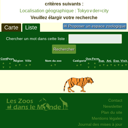
critères suivants :
Localisation géographique : Tokyo∨der=city
Veuillez élargir votre recherche
✉ Proposer un espace zoologique
Carte
Liste
Chercher un mot dans cette liste :
Cont.
Pays
Ouv.
Ferm.
Région
Ville
Nom du zoo
Catégorie
Sup.
Ani.
Esp.
Visit.
▲
▲
▲
▲
▲
▼
▲
▼
▲
▼
▲
▼
▲
▼
▲
▼
▲
▼
▲
▼
▼
▼
▼
▼
Contact
Newsletter
Plan du site
Mentions légales
Journal des mises à jour