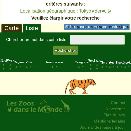
critères suivants :
Localisation géographique : Tokyo∨der=city
Veuillez élargir votre recherche
✉ Proposer un espace zoologique
Carte
Liste
Chercher un mot dans cette liste :
Cont.
Pays
Ouv.
Ferm.
Région
Ville
Nom du zoo
Catégorie
Sup.
Ani.
Esp.
Visit.
▲
▲
▲
▲
▲
▼
▲
▼
▲
▼
▲
▼
▲
▼
▲
▼
▲
▼
▲
▼
▼
▼
▼
▼
Contact
Newsletter
Plan du site
Mentions légales
Journal des mises à jour