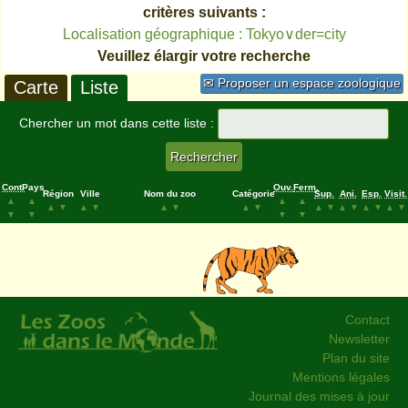
critères suivants :
Localisation géographique : Tokyo∨der=city
Veuillez élargir votre recherche
✉ Proposer un espace zoologique
Carte
Liste
Chercher un mot dans cette liste :
Cont.
Pays
Ouv.
Ferm.
Région
Ville
Nom du zoo
Catégorie
Sup.
Ani.
Esp.
Visit.
▲
▲
▲
▲
▲
▼
▲
▼
▲
▼
▲
▼
▲
▼
▲
▼
▲
▼
▲
▼
▼
▼
▼
▼
Contact
Newsletter
Plan du site
Mentions légales
Journal des mises à jour