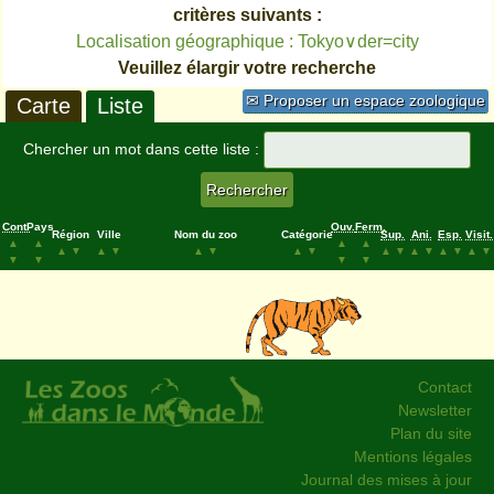
critères suivants :
Localisation géographique : Tokyo∨der=city
Veuillez élargir votre recherche
✉ Proposer un espace zoologique
Carte
Liste
Chercher un mot dans cette liste :
Cont.
Pays
Ouv.
Ferm.
Région
Ville
Nom du zoo
Catégorie
Sup.
Ani.
Esp.
Visit.
▲
▲
▲
▲
▲
▼
▲
▼
▲
▼
▲
▼
▲
▼
▲
▼
▲
▼
▲
▼
▼
▼
▼
▼
Contact
Newsletter
Plan du site
Mentions légales
Journal des mises à jour