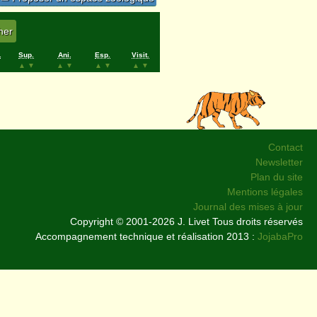
.
Sup.
Ani.
Esp.
Visit.
▲
▼
▲
▼
▲
▼
▲
▼
Contact
Newsletter
Plan du site
Mentions légales
Journal des mises à jour
Copyright © 2001-2026 J. Livet Tous droits réservés
Accompagnement technique et réalisation 2013 :
JojabaPro