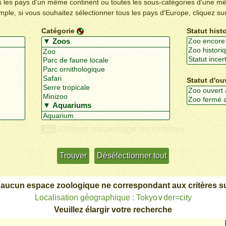
us les pays d'un même continent ou toutes les sous-catégories d'une m
emple, si vous souhaitez sélectionner tous les pays d'Europe, cliquez su
Catégorie
Statut hist
Statut d'ou
Utiliser davantage de critères
+/-
 aucun espace zoologique ne correspondant aux critères su
Localisation géographique : Tokyo∨der=city
Veuillez élargir votre recherche