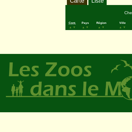
Carte
Liste
Cher
Cont.
Pays
Région
Ville
▲
▼
▲
▼
▲
▼
▲
▼