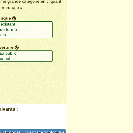
ême grande catégorie en cliquant
r « Europe ».
orique
verture
ivants :
✉ Proposer un espace zoologique