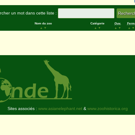
cher un mot dans cette liste :
Nom du zoo
Catégorie
Ouv.
Ferm
▲
▼
▲
▼
▲
▼
▲
▼
Sites associés :
www.asianelephant.net
&
www.zoohistorica.org