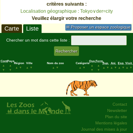
critères suivants :
Localisation géographique : Tokyo∨der=city
Veuillez élargir votre recherche
✉ Proposer un espace zoologique
Carte
Liste
Chercher un mot dans cette liste :
Cont.
Pays
Ouv.
Ferm.
Région
Ville
Nom du zoo
Catégorie
Sup.
Ani.
Esp.
Visit.
▲
▲
▲
▲
▲
▼
▲
▼
▲
▼
▲
▼
▲
▼
▲
▼
▲
▼
▲
▼
▼
▼
▼
▼
Contact
Newsletter
Plan du site
Mentions légales
Journal des mises à jour