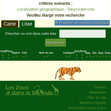
critères suivants :
Localisation géographique : Tokyo∨der=city
Veuillez élargir votre recherche
✉ Proposer un espace zoologique
Carte
Liste
Chercher un mot dans cette liste :
Cont.
Pays
Ouv.
Ferm.
Région
Ville
Nom du zoo
Catégorie
Sup.
Ani.
Esp.
Visit.
▲
▲
▲
▲
▲
▼
▲
▼
▲
▼
▲
▼
▲
▼
▲
▼
▲
▼
▲
▼
▼
▼
▼
▼
Contact
Newsletter
Plan du site
Mentions légales
Journal des mises à jour