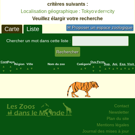
critères suivants :
Localisation géographique : Tokyo∨der=city
Veuillez élargir votre recherche
✉ Proposer un espace zoologique
Carte
Liste
Chercher un mot dans cette liste :
Cont.
Pays
Ouv.
Ferm.
Région
Ville
Nom du zoo
Catégorie
Sup.
Ani.
Esp.
Visit.
▲
▲
▲
▲
▲
▼
▲
▼
▲
▼
▲
▼
▲
▼
▲
▼
▲
▼
▲
▼
▼
▼
▼
▼
Contact
Newsletter
Plan du site
Mentions légales
Journal des mises à jour