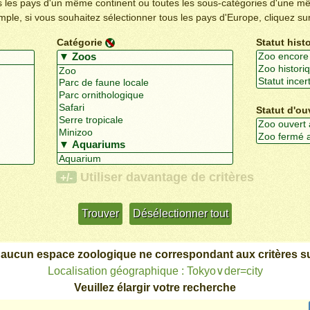
us les pays d'un même continent ou toutes les sous-catégories d'une m
emple, si vous souhaitez sélectionner tous les pays d'Europe, cliquez su
Catégorie
Statut hist
Statut d'ou
Utiliser davantage de critères
+/-
 aucun espace zoologique ne correspondant aux critères su
Localisation géographique : Tokyo∨der=city
Veuillez élargir votre recherche