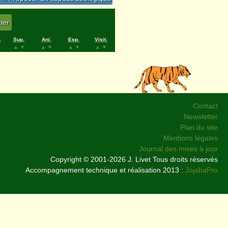
.
Sup.
Ani.
Esp.
Visit.
▲
▼
▲
▼
▲
▼
▲
▼
Contact
Newsletter
Plan du site
Mentions légales
Journal des mises à jour
Copyright © 2001-2026 J. Livet Tous droits réservés
Accompagnement technique et réalisation 2013 :
JojabaPro