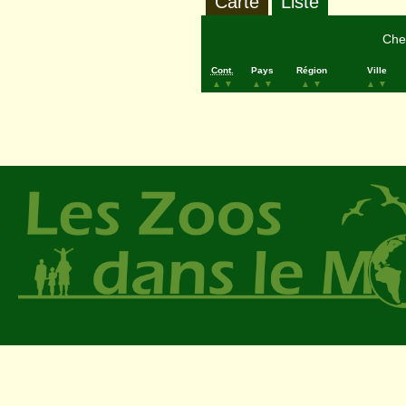
Carte
Liste
Cher
Cont.
Pays
Région
Ville
▲
▼
▲
▼
▲
▼
▲
▼