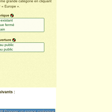
ême grande catégorie en cliquant
r « Europe ».
orique
verture
ivants :
✉ Proposer un espace zoologique