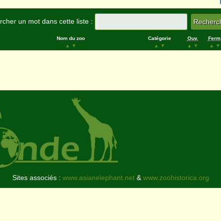
cher un mot dans cette liste :
Nom du zoo
Catégorie
Ouv.
Ferm
▲
▼
▲
▼
▲
▼
▲
▼
Sites associés :
www.asianelephant.net
&
www.zoohistorica.org