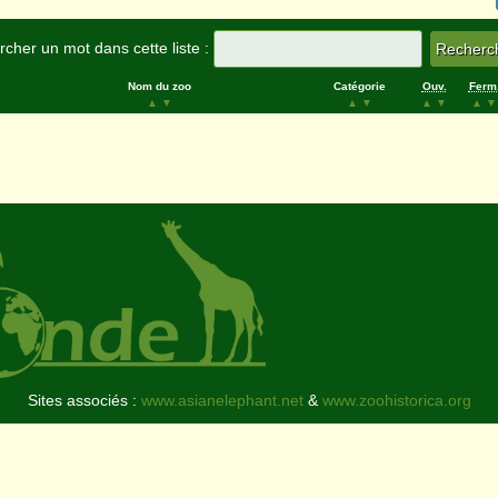
cher un mot dans cette liste :
Nom du zoo
Catégorie
Ouv.
Ferm
▲
▼
▲
▼
▲
▼
▲
▼
Sites associés :
www.asianelephant.net
&
www.zoohistorica.org