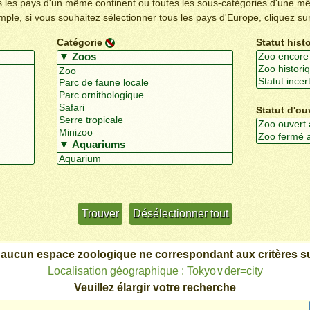
us les pays d'un même continent ou toutes les sous-catégories d'une m
emple, si vous souhaitez sélectionner tous les pays d'Europe, cliquez su
Catégorie
Statut hist
Statut d'ou
Utiliser davantage de critères
+/-
 aucun espace zoologique ne correspondant aux critères su
Localisation géographique : Tokyo∨der=city
Veuillez élargir votre recherche