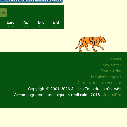
.
Sup.
Ani.
Esp.
Visit.
▲
▼
▲
▼
▲
▼
▲
▼
Contact
Newsletter
Plan du site
Mentions légales
Journal des mises à jour
Copyright © 2001-2026 J. Livet Tous droits réservés
Accompagnement technique et réalisation 2013 :
JojabaPro