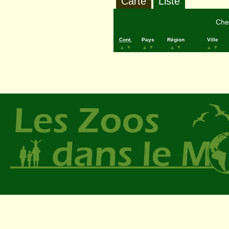
Carte
Liste
Cher
Cont.
Pays
Région
Ville
▲
▼
▲
▼
▲
▼
▲
▼