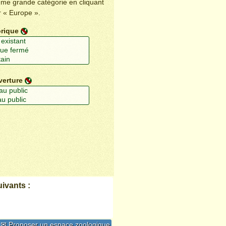
ême grande catégorie en cliquant
r « Europe ».
orique
verture
ivants :
✉ Proposer un espace zoologique