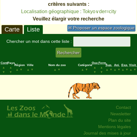
critères suivants :
Localisation géographique : Tokyo∨der=city
Veuillez élargir votre recherche
✉ Proposer un espace zoologique
Carte
Liste
Chercher un mot dans cette liste :
Cont.
Pays
Ouv.
Ferm.
Région
Ville
Nom du zoo
Catégorie
Sup.
Ani.
Esp.
Visit.
▲
▲
▲
▲
▲
▼
▲
▼
▲
▼
▲
▼
▲
▼
▲
▼
▲
▼
▲
▼
▼
▼
▼
▼
Contact
Newsletter
Plan du site
Mentions légales
Journal des mises à jour