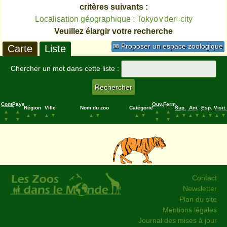
critères suivants :
Localisation géographique : Tokyo∨der=city
Veuillez élargir votre recherche
✉ Proposer un espace zoologique
Carte
Liste
Chercher un mot dans cette liste :
Cont.
Pays
Ouv.
Ferm.
Région
Ville
Nom du zoo
Catégorie
Sup.
Ani.
Esp.
Visit.
▲
▲
▲
▲
▲
▼
▲
▼
▲
▼
▲
▼
▲
▼
▲
▼
▲
▼
▲
▼
▼
▼
▼
▼
Contact
Newsletter
Plan du site
Mentions légales
Journal des mises à jour