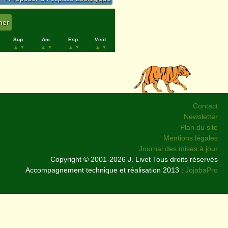
.
Sup.
Ani.
Esp.
Visit.
▲
▼
▲
▼
▲
▼
▲
▼
Contact
Newsletter
Plan du site
Mentions légales
Journal des mises à jour
Copyright © 2001-2026 J. Livet Tous droits réservés
Accompagnement technique et réalisation 2013 :
JojabaPro