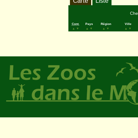
Carte
Liste
Cher
Cont.
Pays
Région
Ville
▲
▼
▲
▼
▲
▼
▲
▼