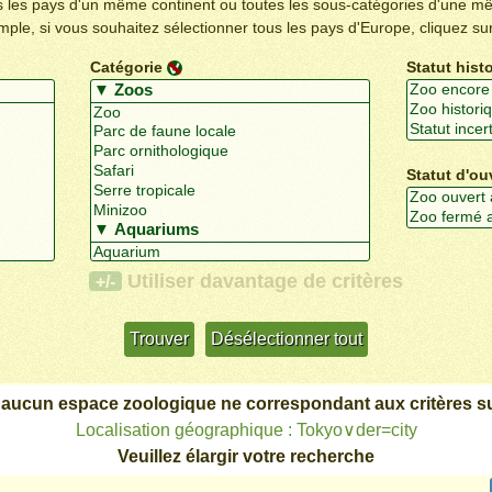
us les pays d'un même continent ou toutes les sous-catégories d'une m
emple, si vous souhaitez sélectionner tous les pays d'Europe, cliquez su
Catégorie
Statut hist
Statut d'ou
Utiliser davantage de critères
+/-
 aucun espace zoologique ne correspondant aux critères su
Localisation géographique : Tokyo∨der=city
Veuillez élargir votre recherche