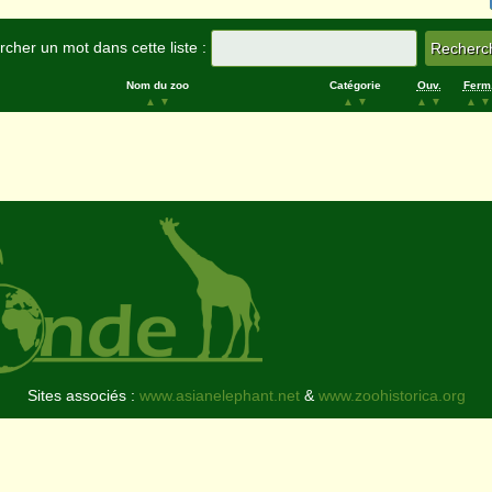
cher un mot dans cette liste :
Nom du zoo
Catégorie
Ouv.
Ferm
▲
▼
▲
▼
▲
▼
▲
▼
Sites associés :
www.asianelephant.net
&
www.zoohistorica.org