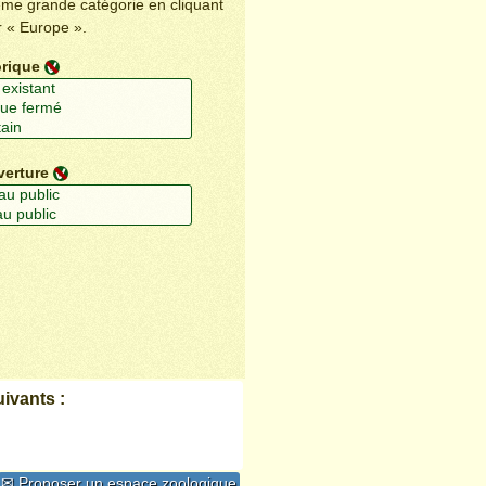
ême grande catégorie en cliquant
r « Europe ».
orique
verture
ivants :
✉ Proposer un espace zoologique