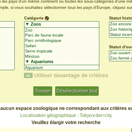
us les pays d'un même continent ou toutes les sous-catégories d'une m
emple, si vous souhaitez sélectionner tous les pays d'Europe, cliquez su
Catégorie
Statut hist
Statut d'ou
Utiliser davantage de critères
+/-
 aucun espace zoologique ne correspondant aux critères su
Localisation géographique : Tokyo∨der=city
Veuillez élargir votre recherche