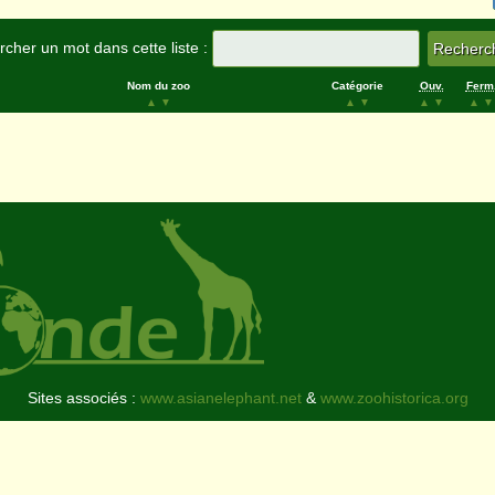
cher un mot dans cette liste :
Nom du zoo
Catégorie
Ouv.
Ferm
▲
▼
▲
▼
▲
▼
▲
▼
Sites associés :
www.asianelephant.net
&
www.zoohistorica.org