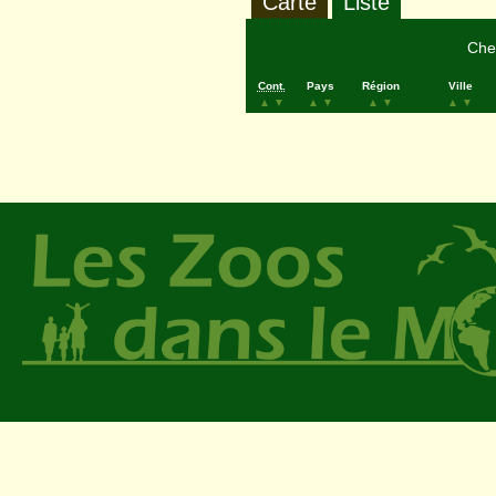
Carte
Liste
Cher
Cont.
Pays
Région
Ville
▲
▼
▲
▼
▲
▼
▲
▼