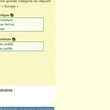
ême grande catégorie en cliquant
r « Europe ».
orique
verture
ivants :
✉ Proposer un espace zoologique