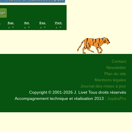
.
Sup.
Ani.
Esp.
Visit.
▲
▼
▲
▼
▲
▼
▲
▼
Contact
Newsletter
Plan du site
Mentions légales
Journal des mises à jour
Copyright © 2001-2026 J. Livet Tous droits réservés
Accompagnement technique et réalisation 2013 :
JojabaPro