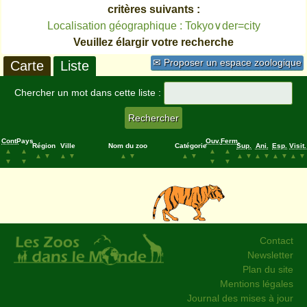
critères suivants :
Localisation géographique : Tokyo∨der=city
Veuillez élargir votre recherche
✉ Proposer un espace zoologique
Carte
Liste
Chercher un mot dans cette liste :
Cont.
Pays
Ouv.
Ferm.
Région
Ville
Nom du zoo
Catégorie
Sup.
Ani.
Esp.
Visit.
▲
▲
▲
▲
▲
▼
▲
▼
▲
▼
▲
▼
▲
▼
▲
▼
▲
▼
▲
▼
▼
▼
▼
▼
Contact
Newsletter
Plan du site
Mentions légales
Journal des mises à jour