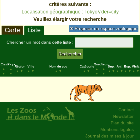
critères suivants :
Localisation géographique : Tokyo∨der=city
Veuillez élargir votre recherche
✉ Proposer un espace zoologique
Carte
Liste
Chercher un mot dans cette liste :
Cont.
Pays
Ouv.
Ferm.
Région
Ville
Nom du zoo
Catégorie
Sup.
Ani.
Esp.
Visit.
▲
▲
▲
▲
▲
▼
▲
▼
▲
▼
▲
▼
▲
▼
▲
▼
▲
▼
▲
▼
▼
▼
▼
▼
Contact
Newsletter
Plan du site
Mentions légales
Journal des mises à jour