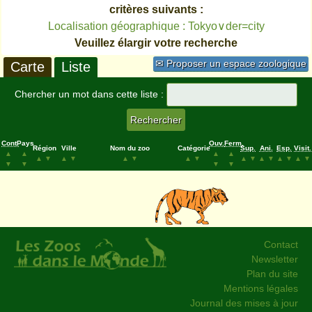
critères suivants :
Localisation géographique : Tokyo∨der=city
Veuillez élargir votre recherche
✉ Proposer un espace zoologique
Carte
Liste
Chercher un mot dans cette liste :
Cont.
Pays
Ouv.
Ferm.
Région
Ville
Nom du zoo
Catégorie
Sup.
Ani.
Esp.
Visit.
▲
▲
▲
▲
▲
▼
▲
▼
▲
▼
▲
▼
▲
▼
▲
▼
▲
▼
▲
▼
▼
▼
▼
▼
Contact
Newsletter
Plan du site
Mentions légales
Journal des mises à jour