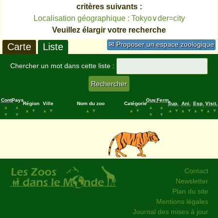
critères suivants :
Localisation géographique : Tokyo∨der=city
Veuillez élargir votre recherche
✉ Proposer un espace zoologique
Carte
Liste
Chercher un mot dans cette liste :
Cont.
Pays
Ouv.
Ferm.
Région
Ville
Nom du zoo
Catégorie
Sup.
Ani.
Esp.
Visit.
▲
▲
▲
▲
▲
▼
▲
▼
▲
▼
▲
▼
▲
▼
▲
▼
▲
▼
▲
▼
▼
▼
▼
▼
Contact
Newsletter
Plan du site
Mentions légales
Journal des mises à jour