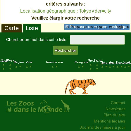
critères suivants :
Localisation géographique : Tokyo∨der=city
Veuillez élargir votre recherche
✉ Proposer un espace zoologique
Carte
Liste
Chercher un mot dans cette liste :
Cont.
Pays
Ouv.
Ferm.
Région
Ville
Nom du zoo
Catégorie
Sup.
Ani.
Esp.
Visit.
▲
▲
▲
▲
▲
▼
▲
▼
▲
▼
▲
▼
▲
▼
▲
▼
▲
▼
▲
▼
▼
▼
▼
▼
Contact
Newsletter
Plan du site
Mentions légales
Journal des mises à jour