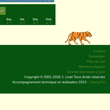
.
Sup.
Ani.
Esp.
Visit.
▲
▼
▲
▼
▲
▼
▲
▼
Contact
Newsletter
Plan du site
Mentions légales
Journal des mises à jour
Copyright © 2001-2026 J. Livet Tous droits réservés
Accompagnement technique et réalisation 2013 :
JojabaPro