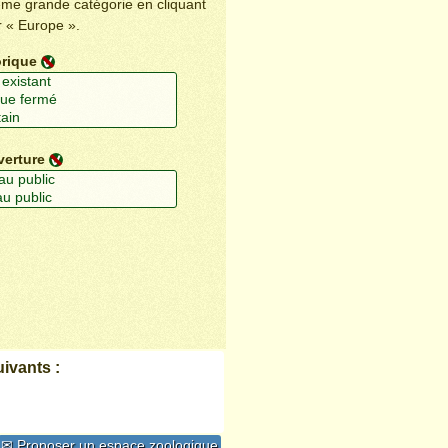
ême grande catégorie en cliquant
r « Europe ».
orique
verture
ivants :
✉ Proposer un espace zoologique