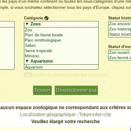
us les pays d'un même continent ou toutes les sous-catégories d'une m
emple, si vous souhaitez sélectionner tous les pays d'Europe, cliquez su
Catégorie
Statut hist
Statut d'ou
Utiliser davantage de critères
+/-
 aucun espace zoologique ne correspondant aux critères su
Localisation géographique : Tokyo∨der=city
Veuillez élargir votre recherche