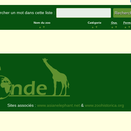
cher un mot dans cette liste :
Nom du zoo
Catégorie
Ouv.
Ferm
▲
▼
▲
▼
▲
▼
▲
▼
Sites associés :
www.asianelephant.net
&
www.zoohistorica.org