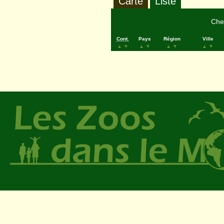
Carte
Liste
Cher
Cont.
Pays
Région
Ville
▲
▼
▲
▼
▲
▼
▲
▼