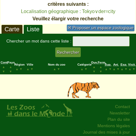
critères suivants :
Localisation géographique : Tokyo∨der=city
Veuillez élargir votre recherche
✉ Proposer un espace zoologique
Carte
Liste
Chercher un mot dans cette liste :
Cont.
Pays
Ouv.
Ferm.
Région
Ville
Nom du zoo
Catégorie
Sup.
Ani.
Esp.
Visit.
▲
▲
▲
▲
▲
▼
▲
▼
▲
▼
▲
▼
▲
▼
▲
▼
▲
▼
▲
▼
▼
▼
▼
▼
Contact
Newsletter
Plan du site
Mentions légales
Journal des mises à jour