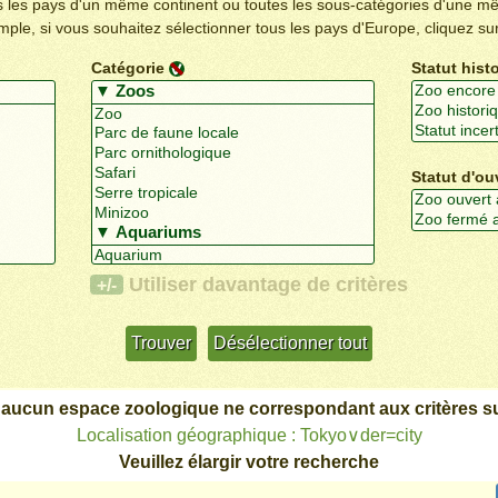
us les pays d'un même continent ou toutes les sous-catégories d'une m
emple, si vous souhaitez sélectionner tous les pays d'Europe, cliquez su
Catégorie
Statut hist
Statut d'ou
Utiliser davantage de critères
+/-
 aucun espace zoologique ne correspondant aux critères su
Localisation géographique : Tokyo∨der=city
Veuillez élargir votre recherche