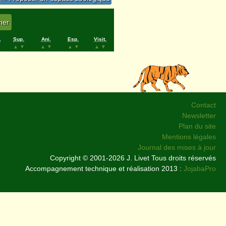
.
Sup.
Ani.
Esp.
Visit.
▲
▼
▲
▼
▲
▼
▲
▼
Contact
Newsletter
Plan du site
Mentions légales
Journal des mises à jour
Copyright © 2001-2026 J. Livet Tous droits réservés
Accompagnement technique et réalisation 2013 :
JojabaPro