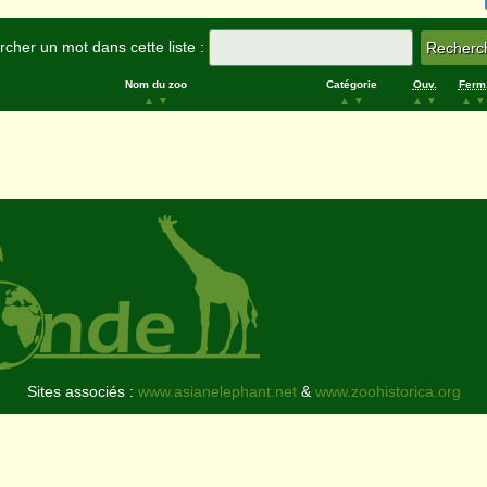
cher un mot dans cette liste :
Nom du zoo
Catégorie
Ouv.
Ferm
▲
▼
▲
▼
▲
▼
▲
▼
Sites associés :
www.asianelephant.net
&
www.zoohistorica.org