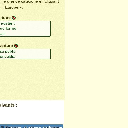
ême grande catégorie en cliquant
r « Europe ».
orique
verture
ivants :
✉ Proposer un espace zoologique