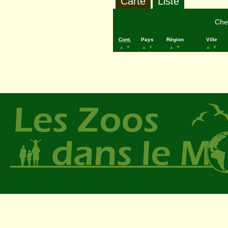
Carte
Liste
Cher
Cont.
Pays
Région
Ville
▲
▼
▲
▼
▲
▼
▲
▼