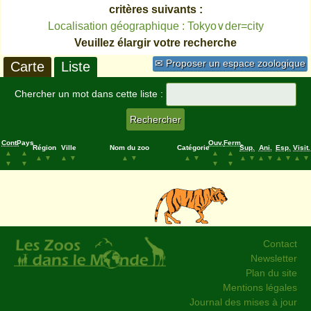
critères suivants :
Localisation géographique : Tokyo∨der=city
Veuillez élargir votre recherche
✉ Proposer un espace zoologique
Carte
Liste
Chercher un mot dans cette liste :
Cont.
Pays
Ouv.
Ferm.
Région
Ville
Nom du zoo
Catégorie
Sup.
Ani.
Esp.
Visit.
▲
▲
▲
▲
▲
▼
▲
▼
▲
▼
▲
▼
▲
▼
▲
▼
▲
▼
▲
▼
▼
▼
▼
▼
Contact
Newsletter
Plan du site
Mentions légales
Journal des mises à jour