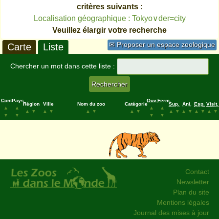
critères suivants :
Localisation géographique : Tokyo∨der=city
Veuillez élargir votre recherche
✉ Proposer un espace zoologique
Carte
Liste
Chercher un mot dans cette liste :
Cont.
Pays
Ouv.
Ferm.
Région
Ville
Nom du zoo
Catégorie
Sup.
Ani.
Esp.
Visit.
▲
▲
▲
▲
▲
▼
▲
▼
▲
▼
▲
▼
▲
▼
▲
▼
▲
▼
▲
▼
▼
▼
▼
▼
Contact
Newsletter
Plan du site
Mentions légales
Journal des mises à jour