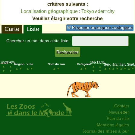
critères suivants :
Localisation géographique : Tokyo∨der=city
Veuillez élargir votre recherche
✉ Proposer un espace zoologique
Carte
Liste
Chercher un mot dans cette liste :
Cont.
Pays
Ouv.
Ferm.
Région
Ville
Nom du zoo
Catégorie
Sup.
Ani.
Esp.
Visit.
▲
▲
▲
▲
▲
▼
▲
▼
▲
▼
▲
▼
▲
▼
▲
▼
▲
▼
▲
▼
▼
▼
▼
▼
Contact
Newsletter
Plan du site
Mentions légales
Journal des mises à jour