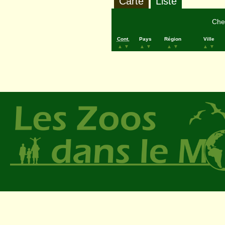
Carte
Liste
Cher
Cont.
Pays
Région
Ville
▲
▼
▲
▼
▲
▼
▲
▼