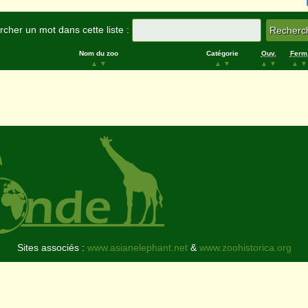
cher un mot dans cette liste :
Nom du zoo
Catégorie
Ouv.
Ferm
▲
▼
▲
▼
▲
▼
▲
▼
Sites associés :
www.asianelephant.net
&
www.zoohistorica.org