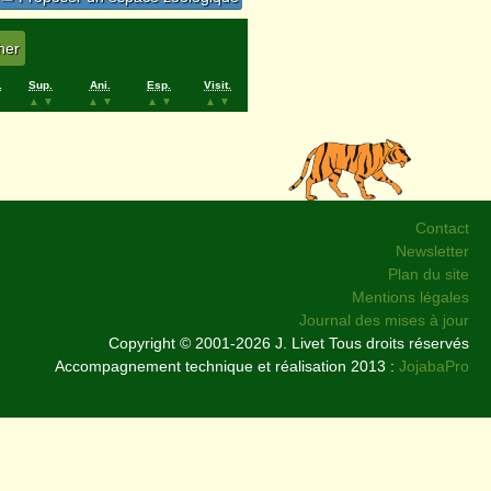
.
Sup.
Ani.
Esp.
Visit.
▲
▼
▲
▼
▲
▼
▲
▼
Contact
Newsletter
Plan du site
Mentions légales
Journal des mises à jour
Copyright © 2001-2026 J. Livet Tous droits réservés
Accompagnement technique et réalisation 2013 :
JojabaPro