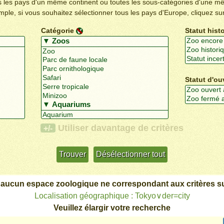
us les pays d'un même continent ou toutes les sous-catégories d'une m
emple, si vous souhaitez sélectionner tous les pays d'Europe, cliquez su
Catégorie
Statut hist
Statut d'ou
Utiliser davantage de critères
+/-
 aucun espace zoologique ne correspondant aux critères su
Localisation géographique : Tokyo∨der=city
Veuillez élargir votre recherche