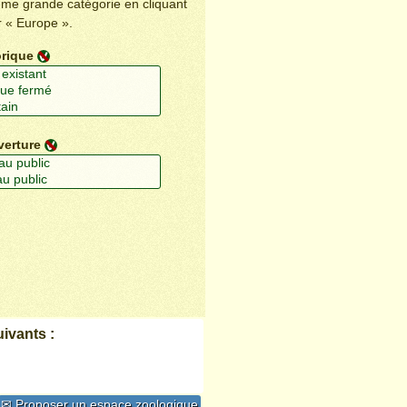
ême grande catégorie en cliquant
r « Europe ».
orique
verture
ivants :
✉ Proposer un espace zoologique