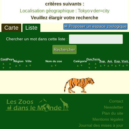
critères suivants :
Localisation géographique : Tokyo∨der=city
Veuillez élargir votre recherche
✉ Proposer un espace zoologique
Carte
Liste
Chercher un mot dans cette liste :
Cont.
Pays
Ouv.
Ferm.
Région
Ville
Nom du zoo
Catégorie
Sup.
Ani.
Esp.
Visit.
▲
▲
▲
▲
▲
▼
▲
▼
▲
▼
▲
▼
▲
▼
▲
▼
▲
▼
▲
▼
▼
▼
▼
▼
Contact
Newsletter
Plan du site
Mentions légales
Journal des mises à jour