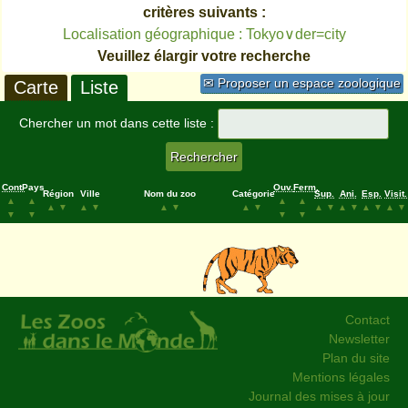
critères suivants :
Localisation géographique : Tokyo∨der=city
Veuillez élargir votre recherche
✉ Proposer un espace zoologique
Carte
Liste
Chercher un mot dans cette liste :
Cont.
Pays
Ouv.
Ferm.
Région
Ville
Nom du zoo
Catégorie
Sup.
Ani.
Esp.
Visit.
▲
▲
▲
▲
▲
▼
▲
▼
▲
▼
▲
▼
▲
▼
▲
▼
▲
▼
▲
▼
▼
▼
▼
▼
Contact
Newsletter
Plan du site
Mentions légales
Journal des mises à jour