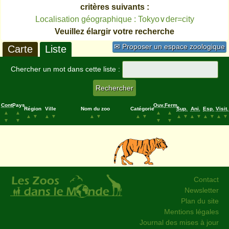
critères suivants :
Localisation géographique : Tokyo∨der=city
Veuillez élargir votre recherche
✉ Proposer un espace zoologique
Carte
Liste
Chercher un mot dans cette liste :
Cont.
Pays
Ouv.
Ferm.
Région
Ville
Nom du zoo
Catégorie
Sup.
Ani.
Esp.
Visit.
▲
▲
▲
▲
▲
▼
▲
▼
▲
▼
▲
▼
▲
▼
▲
▼
▲
▼
▲
▼
▼
▼
▼
▼
Contact
Newsletter
Plan du site
Mentions légales
Journal des mises à jour