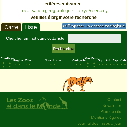
critères suivants :
Localisation géographique : Tokyo∨der=city
Veuillez élargir votre recherche
✉ Proposer un espace zoologique
Carte
Liste
Chercher un mot dans cette liste :
Cont.
Pays
Ouv.
Ferm.
Région
Ville
Nom du zoo
Catégorie
Sup.
Ani.
Esp.
Visit.
▲
▲
▲
▲
▲
▼
▲
▼
▲
▼
▲
▼
▲
▼
▲
▼
▲
▼
▲
▼
▼
▼
▼
▼
Contact
Newsletter
Plan du site
Mentions légales
Journal des mises à jour