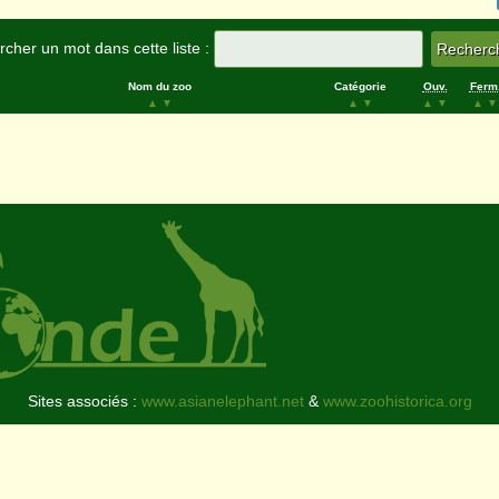
cher un mot dans cette liste :
Nom du zoo
Catégorie
Ouv.
Ferm
▲
▼
▲
▼
▲
▼
▲
▼
Sites associés :
www.asianelephant.net
&
www.zoohistorica.org