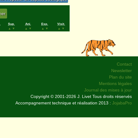
.
Sup.
Ani.
Esp.
Visit.
▲
▼
▲
▼
▲
▼
▲
▼
Contact
Newsletter
Plan du site
Mentions légales
Journal des mises à jour
Copyright © 2001-2026 J. Livet Tous droits réservés
Accompagnement technique et réalisation 2013 :
JojabaPro