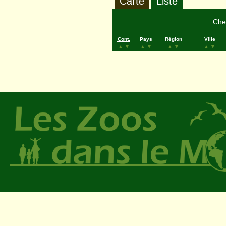
Carte
Liste
Cher
Cont.
Pays
Région
Ville
▲
▼
▲
▼
▲
▼
▲
▼