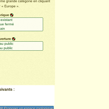
ême grande catégorie en cliquant
r « Europe ».
orique
verture
ivants :
✉ Proposer un espace zoologique