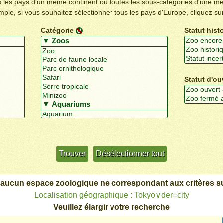
us les pays d'un même continent ou toutes les sous-catégories d'une m
emple, si vous souhaitez sélectionner tous les pays d'Europe, cliquez su
Catégorie
Statut hist
Statut d'ou
Utiliser davantage de critères
+/-
 aucun espace zoologique ne correspondant aux critères su
Localisation géographique : Tokyo∨der=city
Veuillez élargir votre recherche