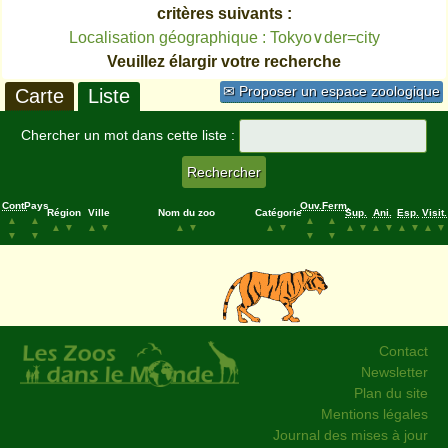
critères suivants :
Localisation géographique : Tokyo∨der=city
Veuillez élargir votre recherche
✉ Proposer un espace zoologique
Carte
Liste
Chercher un mot dans cette liste :
Cont.
Pays
Ouv.
Ferm.
Région
Ville
Nom du zoo
Catégorie
Sup.
Ani.
Esp.
Visit.
▲
▲
▲
▲
▲
▼
▲
▼
▲
▼
▲
▼
▲
▼
▲
▼
▲
▼
▲
▼
▼
▼
▼
▼
Contact
Newsletter
Plan du site
Mentions légales
Journal des mises à jour