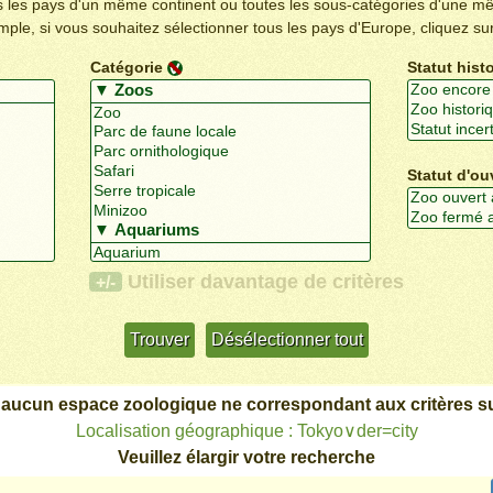
us les pays d'un même continent ou toutes les sous-catégories d'une m
emple, si vous souhaitez sélectionner tous les pays d'Europe, cliquez su
Catégorie
Statut hist
Statut d'ou
Utiliser davantage de critères
+/-
 aucun espace zoologique ne correspondant aux critères su
Localisation géographique : Tokyo∨der=city
Veuillez élargir votre recherche