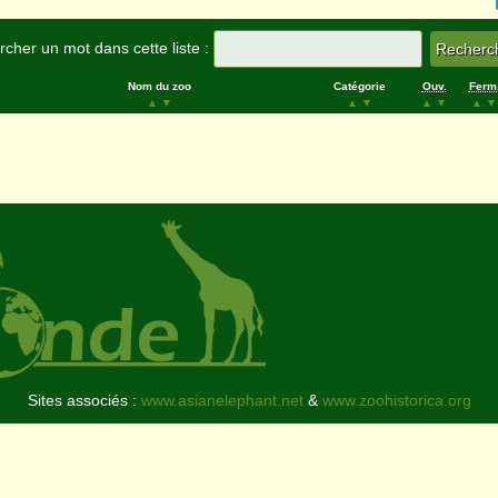
cher un mot dans cette liste :
Nom du zoo
Catégorie
Ouv.
Ferm
▲
▼
▲
▼
▲
▼
▲
▼
Sites associés :
www.asianelephant.net
&
www.zoohistorica.org