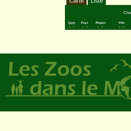
Carte
Liste
Cher
Cont.
Pays
Région
Ville
▲
▼
▲
▼
▲
▼
▲
▼