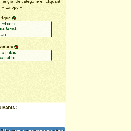
ême grande catégorie en cliquant
r « Europe ».
orique
verture
ivants :
✉ Proposer un espace zoologique