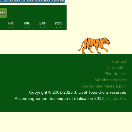
.
Sup.
Ani.
Esp.
Visit.
▲
▼
▲
▼
▲
▼
▲
▼
Contact
Newsletter
Plan du site
Mentions légales
Journal des mises à jour
Copyright © 2001-2026 J. Livet Tous droits réservés
Accompagnement technique et réalisation 2013 :
JojabaPro