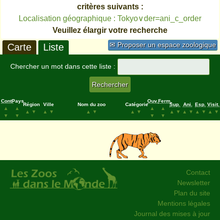
critères suivants :
Localisation géographique : Tokyo∨der=ani_c_order
Veuillez élargir votre recherche
✉ Proposer un espace zoologique
Carte
Liste
Chercher un mot dans cette liste :
Cont.
Pays
Ouv.
Ferm.
Région
Ville
Nom du zoo
Catégorie
Sup.
Ani.
Esp.
Visit.
▲
▲
▲
▲
▲
▼
▲
▼
▲
▼
▲
▼
▲
▼
▲
▼
▲
▼
▲
▼
▼
▼
▼
▼
Contact
Newsletter
Plan du site
Mentions légales
Journal des mises à jour