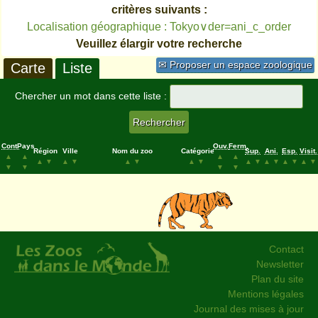
critères suivants :
Localisation géographique : Tokyo∨der=ani_c_order
Veuillez élargir votre recherche
✉ Proposer un espace zoologique
Carte
Liste
Chercher un mot dans cette liste :
Cont.
Pays
Ouv.
Ferm.
Région
Ville
Nom du zoo
Catégorie
Sup.
Ani.
Esp.
Visit.
▲
▲
▲
▲
▲
▼
▲
▼
▲
▼
▲
▼
▲
▼
▲
▼
▲
▼
▲
▼
▼
▼
▼
▼
Contact
Newsletter
Plan du site
Mentions légales
Journal des mises à jour