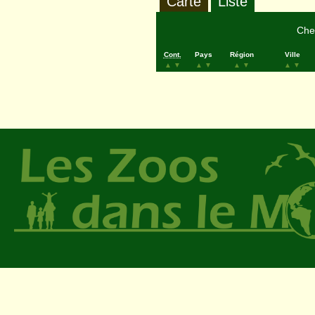
Carte
Liste
Cher
Cont.
Pays
Région
Ville
▲
▼
▲
▼
▲
▼
▲
▼