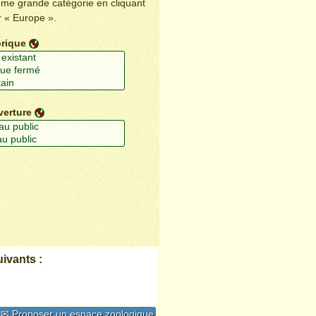
ême grande catégorie en cliquant
r « Europe ».
orique
verture
ivants :
✉ Proposer un espace zoologique