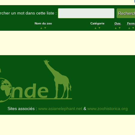
cher un mot dans cette liste :
Nom du zoo
Catégorie
Ouv.
Ferm
▲
▼
▲
▼
▲
▼
▲
▼
Sites associés :
www.asianelephant.net
&
www.zoohistorica.org