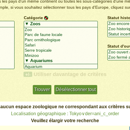
us les pays d'un même continent ou toutes les sous-catégories d'une m
emple, si vous souhaitez sélectionner tous les pays d'Europe, cliquez su
Catégorie
Statut hist
Statut d'ou
Utiliser davantage de critères
+/-
 aucun espace zoologique ne correspondant aux critères su
Localisation géographique : Tokyo∨der=ani_c_order
Veuillez élargir votre recherche