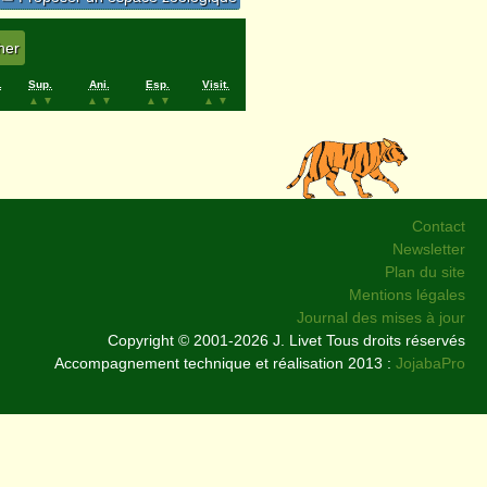
.
Sup.
Ani.
Esp.
Visit.
▲
▼
▲
▼
▲
▼
▲
▼
Contact
Newsletter
Plan du site
Mentions légales
Journal des mises à jour
Copyright © 2001-2026 J. Livet Tous droits réservés
Accompagnement technique et réalisation 2013 :
JojabaPro