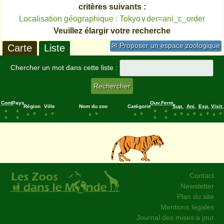
critères suivants :
Localisation géographique : Tokyo∨der=ani_c_order
Veuillez élargir votre recherche
✉ Proposer un espace zoologique
Carte
Liste
Chercher un mot dans cette liste :
Cont.
Pays
Ouv.
Ferm.
Région
Ville
Nom du zoo
Catégorie
Sup.
Ani.
Esp.
Visit.
▲
▲
▲
▲
▲
▼
▲
▼
▲
▼
▲
▼
▲
▼
▲
▼
▲
▼
▲
▼
▼
▼
▼
▼
Contact
Newsletter
Plan du site
Mentions légales
Journal des mises à jour