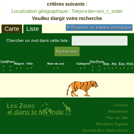
critères suivants :
Localisation géographique : Tokyo∨der=ani_c_order
Veuillez élargir votre recherche
✉ Proposer un espace zoologique
Carte
Liste
Chercher un mot dans cette liste :
Cont.
Pays
Ouv.
Ferm.
Région
Ville
Nom du zoo
Catégorie
Sup.
Ani.
Esp.
Visit.
▲
▲
▲
▲
▲
▼
▲
▼
▲
▼
▲
▼
▲
▼
▲
▼
▲
▼
▲
▼
▼
▼
▼
▼
Contact
Newsletter
Plan du site
Mentions légales
Journal des mises à jour