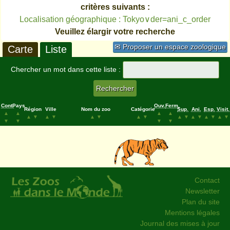
critères suivants :
Localisation géographique : Tokyo∨der=ani_c_order
Veuillez élargir votre recherche
✉ Proposer un espace zoologique
Carte
Liste
Chercher un mot dans cette liste :
Cont.
Pays
Ouv.
Ferm.
Région
Ville
Nom du zoo
Catégorie
Sup.
Ani.
Esp.
Visit.
▲
▲
▲
▲
▲
▼
▲
▼
▲
▼
▲
▼
▲
▼
▲
▼
▲
▼
▲
▼
▼
▼
▼
▼
Contact
Newsletter
Plan du site
Mentions légales
Journal des mises à jour