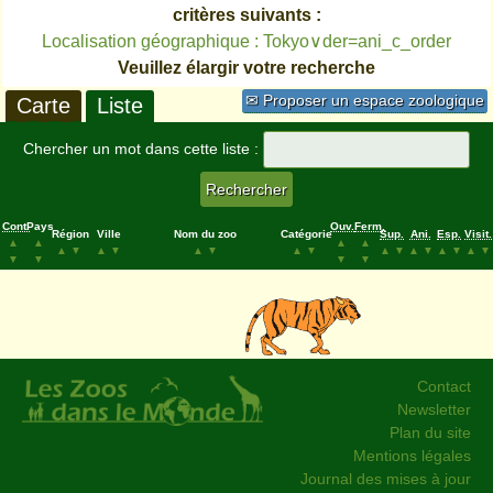
critères suivants :
Localisation géographique : Tokyo∨der=ani_c_order
Veuillez élargir votre recherche
✉ Proposer un espace zoologique
Carte
Liste
Chercher un mot dans cette liste :
Cont.
Pays
Ouv.
Ferm.
Région
Ville
Nom du zoo
Catégorie
Sup.
Ani.
Esp.
Visit.
▲
▲
▲
▲
▲
▼
▲
▼
▲
▼
▲
▼
▲
▼
▲
▼
▲
▼
▲
▼
▼
▼
▼
▼
Contact
Newsletter
Plan du site
Mentions légales
Journal des mises à jour