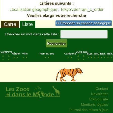
critères suivants :
Localisation géographique : Tokyo∨der=ani_c_order
Veuillez élargir votre recherche
✉ Proposer un espace zoologique
Carte
Liste
Chercher un mot dans cette liste :
Cont.
Pays
Ouv.
Ferm.
Région
Ville
Nom du zoo
Catégorie
Sup.
Ani.
Esp.
Visit.
▲
▲
▲
▲
▲
▼
▲
▼
▲
▼
▲
▼
▲
▼
▲
▼
▲
▼
▲
▼
▼
▼
▼
▼
Contact
Newsletter
Plan du site
Mentions légales
Journal des mises à jour