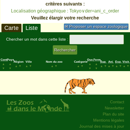
critères suivants :
Localisation géographique : Tokyo∨der=ani_c_order
Veuillez élargir votre recherche
✉ Proposer un espace zoologique
Carte
Liste
Chercher un mot dans cette liste :
Cont.
Pays
Ouv.
Ferm.
Région
Ville
Nom du zoo
Catégorie
Sup.
Ani.
Esp.
Visit.
▲
▲
▲
▲
▲
▼
▲
▼
▲
▼
▲
▼
▲
▼
▲
▼
▲
▼
▲
▼
▼
▼
▼
▼
Contact
Newsletter
Plan du site
Mentions légales
Journal des mises à jour