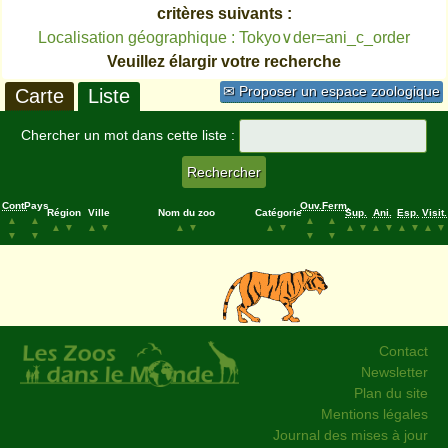
critères suivants :
Localisation géographique : Tokyo∨der=ani_c_order
Veuillez élargir votre recherche
✉ Proposer un espace zoologique
Carte
Liste
Chercher un mot dans cette liste :
Cont.
Pays
Ouv.
Ferm.
Région
Ville
Nom du zoo
Catégorie
Sup.
Ani.
Esp.
Visit.
▲
▲
▲
▲
▲
▼
▲
▼
▲
▼
▲
▼
▲
▼
▲
▼
▲
▼
▲
▼
▼
▼
▼
▼
Contact
Newsletter
Plan du site
Mentions légales
Journal des mises à jour