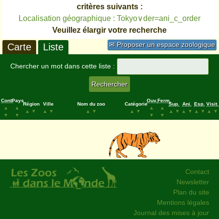
critères suivants :
Localisation géographique : Tokyo∨der=ani_c_order
Veuillez élargir votre recherche
✉ Proposer un espace zoologique
Carte
Liste
Chercher un mot dans cette liste :
Cont.
Pays
Ouv.
Ferm.
Région
Ville
Nom du zoo
Catégorie
Sup.
Ani.
Esp.
Visit.
▲
▲
▲
▲
▲
▼
▲
▼
▲
▼
▲
▼
▲
▼
▲
▼
▲
▼
▲
▼
▼
▼
▼
▼
Contact
Newsletter
Plan du site
Mentions légales
Journal des mises à jour