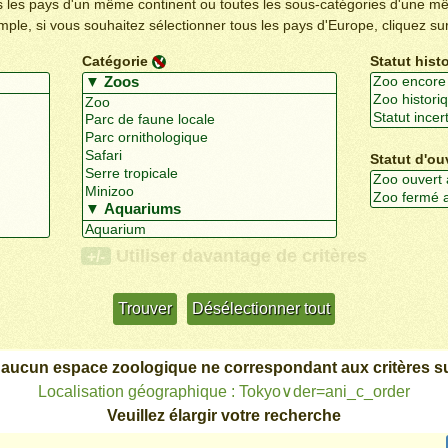
us les pays d'un même continent ou toutes les sous-catégories d'une m
emple, si vous souhaitez sélectionner tous les pays d'Europe, cliquez su
Catégorie
Statut hist
Statut d'ou
Utiliser davantage de critères
+/-
 aucun espace zoologique ne correspondant aux critères su
Localisation géographique : Tokyo∨der=ani_c_order
Veuillez élargir votre recherche