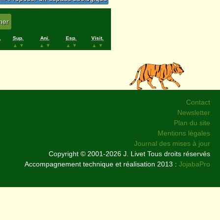
.
Sup.
Ani.
Esp.
Visit.
▲
▼
▲
▼
▲
▼
▲
▼
Contact
Newsletter
Plan du site
Mentions légales
Journal des mises à jour
Copyright © 2001-2026 J. Livet Tous droits réservés
Accompagnement technique et réalisation 2013 :
JojabaPro