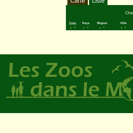
Carte
Liste
Cher
Cont.
Pays
Région
Ville
▲
▼
▲
▼
▲
▼
▲
▼