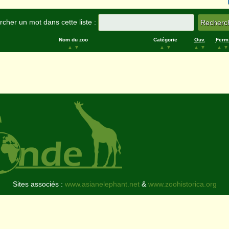
cher un mot dans cette liste :
Nom du zoo
Catégorie
Ouv.
Ferm
▲
▼
▲
▼
▲
▼
▲
▼
Sites associés :
www.asianelephant.net
&
www.zoohistorica.org