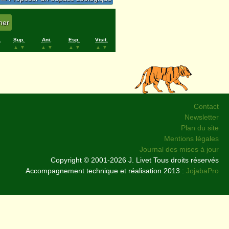
.
Sup.
Ani.
Esp.
Visit.
▲
▼
▲
▼
▲
▼
▲
▼
Contact
Newsletter
Plan du site
Mentions légales
Journal des mises à jour
Copyright © 2001-2026 J. Livet Tous droits réservés
Accompagnement technique et réalisation 2013 :
JojabaPro