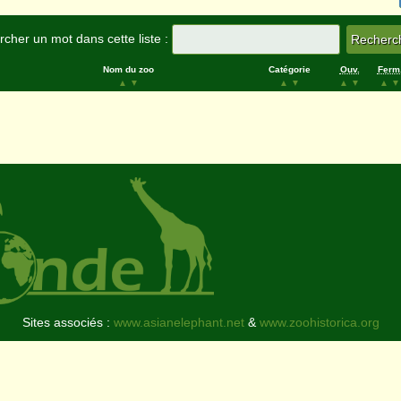
cher un mot dans cette liste :
Nom du zoo
Catégorie
Ouv.
Ferm
▲
▼
▲
▼
▲
▼
▲
▼
Sites associés :
www.asianelephant.net
&
www.zoohistorica.org