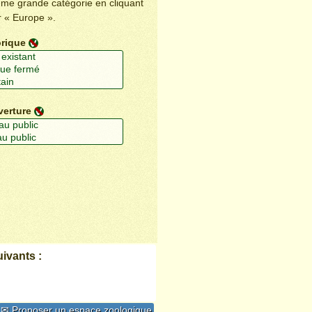
ême grande catégorie en cliquant
r « Europe ».
orique
verture
ivants :
✉ Proposer un espace zoologique