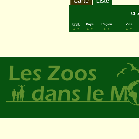
Carte
Liste
Cher
Cont.
Pays
Région
Ville
▲
▼
▲
▼
▲
▼
▲
▼