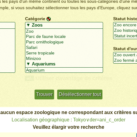
us les pays d'un même continent ou toutes les sous-catégories d'une m
emple, si vous souhaitez sélectionner tous les pays d'Europe, cliquez su
Catégorie
Statut hist
Statut d'ou
Utiliser davantage de critères
+/-
 aucun espace zoologique ne correspondant aux critères su
Localisation géographique : Tokyo∨der=ani_c_order
Veuillez élargir votre recherche