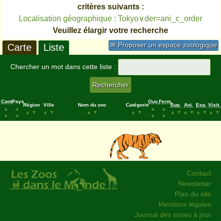
critères suivants :
Localisation géographique : Tokyo∨der=ani_c_order
Veuillez élargir votre recherche
✉ Proposer un espace zoologique
Carte
Liste
Chercher un mot dans cette liste :
Cont.
Pays
Ouv.
Ferm.
Région
Ville
Nom du zoo
Catégorie
Sup.
Ani.
Esp.
Visit.
▲
▲
▲
▲
▲
▼
▲
▼
▲
▼
▲
▼
▲
▼
▲
▼
▲
▼
▲
▼
▼
▼
▼
▼
Contact
Newsletter
Plan du site
Mentions légales
Journal des mises à jour