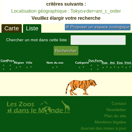
critères suivants :
Localisation géographique : Tokyo∨der=ani_c_order
Veuillez élargir votre recherche
✉ Proposer un espace zoologique
Carte
Liste
Chercher un mot dans cette liste :
Cont.
Pays
Ouv.
Ferm.
Région
Ville
Nom du zoo
Catégorie
Sup.
Ani.
Esp.
Visit.
▲
▲
▲
▲
▲
▼
▲
▼
▲
▼
▲
▼
▲
▼
▲
▼
▲
▼
▲
▼
▼
▼
▼
▼
Contact
Newsletter
Plan du site
Mentions légales
Journal des mises à jour